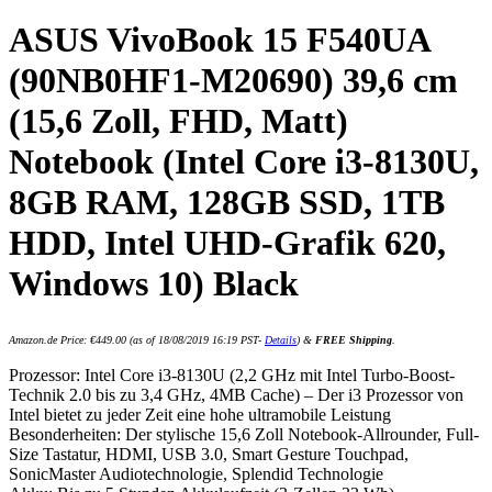
ASUS VivoBook 15 F540UA
(90NB0HF1-M20690) 39,6 cm
(15,6 Zoll, FHD, Matt)
Notebook (Intel Core i3-8130U,
8GB RAM, 128GB SSD, 1TB
HDD, Intel UHD-Grafik 620,
Windows 10) Black
Amazon.de Price:
€
449.00
(as of 18/08/2019 16:19 PST-
Details
)
&
FREE Shipping
.
Prozessor: Intel Core i3-8130U (2,2 GHz mit Intel Turbo-Boost-
Technik 2.0 bis zu 3,4 GHz, 4MB Cache) – Der i3 Prozessor von
Intel bietet zu jeder Zeit eine hohe ultramobile Leistung
Besonderheiten: Der stylische 15,6 Zoll Notebook-Allrounder, Full-
Size Tastatur, HDMI, USB 3.0, Smart Gesture Touchpad,
SonicMaster Audiotechnologie, Splendid Technologie