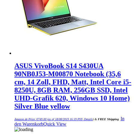
ASUS VivoBook S14 S430UA
90NB0J53-M00870 Notebook (35,6
cm, 14 Zoll, FHD, Matt, Intel Core i5-
8250U, 8GB RAM, 256GB SSD, Intel
UHD-Grafik 620, Windows 10 Home)
Silver Blue yellow
In
Amazon.de Price:
€
749.00
(as of 18/08/2019 16:19 PST-
Details
)
&
FREE Shipping
.
den Warenkorb
Quick View