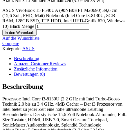
Akku: Bis zu 5 Stunden Akkulaufzeit (3-Zellen 33 Wh)
ASUS VivoBook 15 F540UA (90NB0HF1-M20690) 39,6 cm
(15,6 Zoll, FHD, Matt) Notebook (Intel Core i3-8130U, 8GB
RAM, 128GB SSD, 1TB HDD, Intel UHD-Grafik 620, Windows
10) Black Menge
In den Warenkorb
Auf die Wunschliste
Compare
Kategorie:
ASUS
Beschreibung
Amazon Customer Reviews
Zusätzliche Information
Bewertungen (0)
Beschreibung
Prozessor: Intel Core i3-8130U (2,2 GHz mit Intel Turbo-Boost-
Technik 2.0 bis zu 3,4 GHz, 4MB Cache) – Der i3 Prozessor von
Intel bietet zu jeder Zeit eine hohe ultramobile Leistung
Besonderheiten: Der stylische 15,6 Zoll Notebook-Allrounder, Full-
Size Tastatur, HDMI, USB 3.0, Smart Gesture Touchpad,
SonicMaster Audiotechnologie, Splendid Technologie