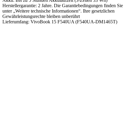
Akku: Bis zu 5 Stunden Akkulaufzeit (3-Zellen 33 Wh)
Herstellergarantie: 2 Jahre. Die Garantiebedingungen finden Sie
unter „Weitere technische Informationen“. Ihre gesetzlichen
Gewährleistungsrechte bleiben unberührt
Lieferumfang: VivoBook 15 F540UA (F540UA-DM1465T)