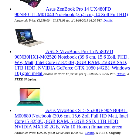
Asus ZenBook Pro 14 UX480FD
90NB0JT1-M01040 Notebook (35,5 cm, 14 Zoll Full HD)
Amazon.de Price:
€
1,399.00
–
€
1,879.99
(as of 18/08/2019 16:20 PST-
Details
)
ASUS VivoBook Pro 15 N580VD
90NB0HX1-M02520 Notebook (39,6 cm, 15,6 Zoll, FHD,
WV, Matt, Intel Core i7-8750H, 8GB RAM, 256GB SSD,
1TB HDD, NVIDIA GeForce GTX 1050 (4GB), Windows
10) gold metal
Amazon.de Price:
€
1,099.00
(as of 18/08/2019 16:20 PST-
Details
)
&
FREE Shipping
.
Asus VivoBook S15 S530UF 90NB0IB1-
M00680 Notebook (39,6 cm, 15,6 Zoll Full HD Matt, Intel
Core i5-8250U, 8GB RAM, 512GB SSD, 1TB HDD,
NVIDIA MX130 2GB, Win 10 Home) firmament green
Amazon.de Price:
€
999.00
(as of 18/08/2019 16:20 PST-
Details
)
&
FREE Shipping
.