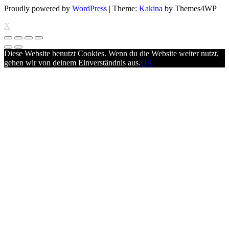
Proudly powered by
WordPress
|
Theme:
Kakina
by Themes4WP
X
Diese Website benutzt Cookies. Wenn du die Website weiter nutzt,
gehen wir von deinem Einverständnis aus.
OK