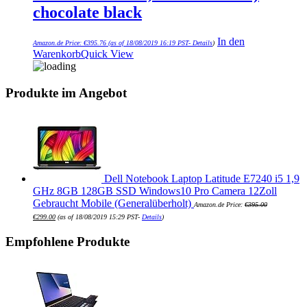
chocolate black
In den
Amazon.de Price:
€
395.76
(as of 18/08/2019 16:19 PST-
Details
)
Warenkorb
Quick View
Produkte im Angebot
Dell Notebook Laptop Latitude E7240 i5 1,9
GHz 8GB 128GB SSD Windows10 Pro Camera 12Zoll
Gebraucht Mobile (Generalüberholt)
Amazon.de Price:
€
395.00
€
299.00
(as of 18/08/2019 15:29 PST-
Details
)
Empfohlene Produkte