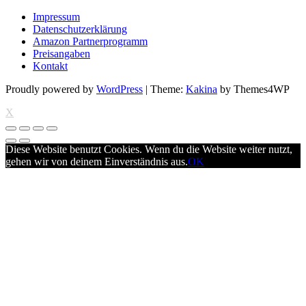
Impressum
Datenschutzerklärung
Amazon Partnerprogramm
Preisangaben
Kontakt
Proudly powered by
WordPress
|
Theme:
Kakina
by Themes4WP
X
Diese Website benutzt Cookies. Wenn du die Website weiter nutzt,
gehen wir von deinem Einverständnis aus.
OK