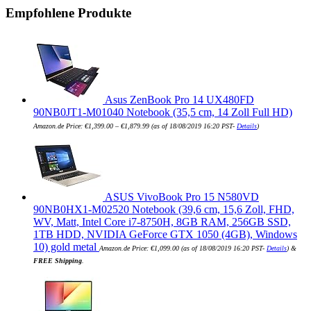
Empfohlene Produkte
Asus ZenBook Pro 14 UX480FD
90NB0JT1-M01040 Notebook (35,5 cm, 14 Zoll Full HD)
Amazon.de Price:
€
1,399.00
–
€
1,879.99
(as of 18/08/2019 16:20 PST-
Details
)
ASUS VivoBook Pro 15 N580VD
90NB0HX1-M02520 Notebook (39,6 cm, 15,6 Zoll, FHD,
WV, Matt, Intel Core i7-8750H, 8GB RAM, 256GB SSD,
1TB HDD, NVIDIA GeForce GTX 1050 (4GB), Windows
10) gold metal
Amazon.de Price:
€
1,099.00
(as of 18/08/2019 16:20 PST-
Details
)
&
FREE Shipping
.