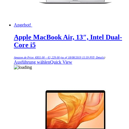
Angebot!
Apple MacBook Air, 13″, Intel Dual-
Core i5
Amazon.de Price:
€
855.00
–
€
1,229.00
(as of 18/08/2019 15:59 PST-
Details
)
Ausführung wählen
Quick View