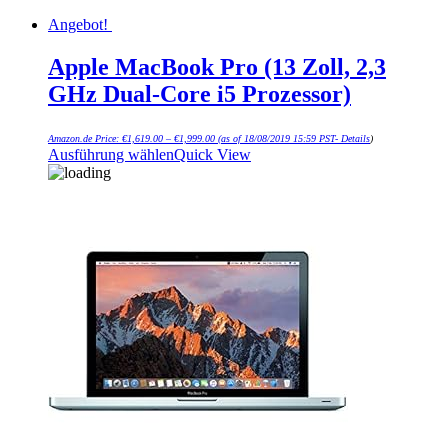
Angebot!
Apple MacBook Pro (13 Zoll, 2,3
GHz Dual‑Core i5 Prozessor)
Amazon.de Price:
€
1,619.00
–
€
1,999.00
(as of 18/08/2019 15:59 PST-
Details
)
Ausführung wählen
Quick View