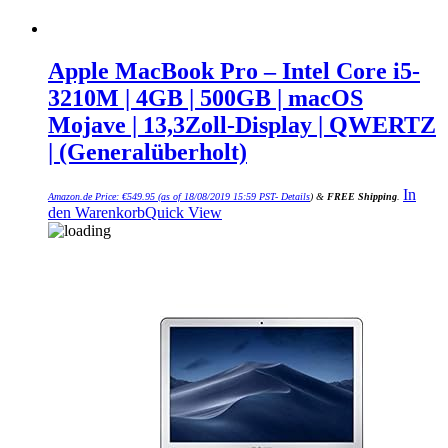
Apple MacBook Pro – Intel Core i5-
3210M | 4GB | 500GB | macOS
Mojave | 13,3Zoll-Display | QWERTZ
| (Generalüberholt)
In
Amazon.de Price:
€
549.95
(as of 18/08/2019 15:59 PST-
Details
)
&
FREE Shipping
.
den Warenkorb
Quick View