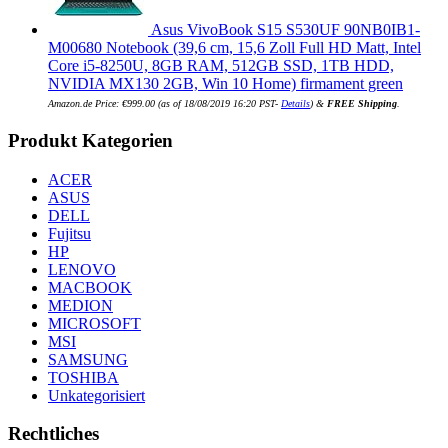
Asus VivoBook S15 S530UF 90NB0IB1-
M00680 Notebook (39,6 cm, 15,6 Zoll Full HD Matt, Intel
Core i5-8250U, 8GB RAM, 512GB SSD, 1TB HDD,
NVIDIA MX130 2GB, Win 10 Home) firmament green
Amazon.de Price:
€
999.00
(as of 18/08/2019 16:20 PST-
Details
)
&
FREE Shipping
.
Produkt Kategorien
ACER
ASUS
DELL
Fujitsu
HP
LENOVO
MACBOOK
MEDION
MICROSOFT
MSI
SAMSUNG
TOSHIBA
Unkategorisiert
Rechtliches