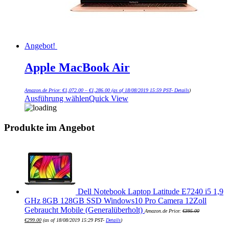
Angebot!
Apple MacBook Air
Amazon.de Price:
€
1,072.00
–
€
1,286.00
(as of 18/08/2019 15:59 PST-
Details
)
Ausführung wählen
Quick View
Produkte im Angebot
Dell Notebook Laptop Latitude E7240 i5 1,9
GHz 8GB 128GB SSD Windows10 Pro Camera 12Zoll
Gebraucht Mobile (Generalüberholt)
Amazon.de Price:
€
395.00
€
299.00
(as of 18/08/2019 15:29 PST-
Details
)