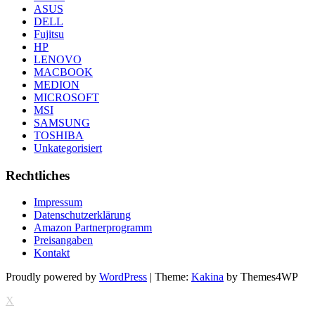
ASUS
DELL
Fujitsu
HP
LENOVO
MACBOOK
MEDION
MICROSOFT
MSI
SAMSUNG
TOSHIBA
Unkategorisiert
Rechtliches
Impressum
Datenschutzerklärung
Amazon Partnerprogramm
Preisangaben
Kontakt
Proudly powered by
WordPress
|
Theme:
Kakina
by Themes4WP
X