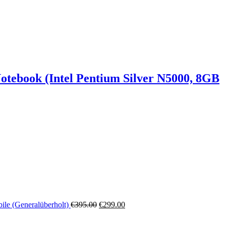
ebook (Intel Pentium Silver N5000, 8GB
le (Generalüberholt)
€
395.00
€
299.00