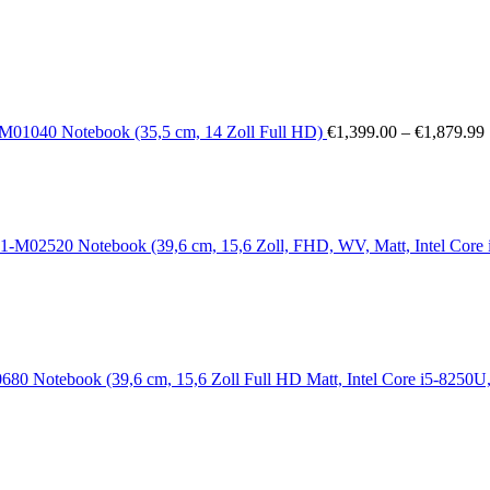
1040 Notebook (35,5 cm, 14 Zoll Full HD)
€
1,399.00
–
€
1,879.99
02520 Notebook (39,6 cm, 15,6 Zoll, FHD, WV, Matt, Intel Co
0 Notebook (39,6 cm, 15,6 Zoll Full HD Matt, Intel Core i5-