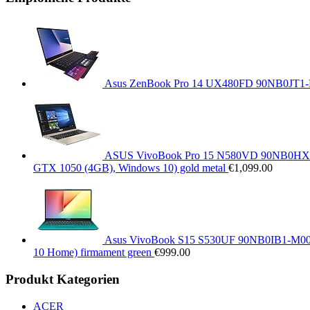
Asus ZenBook Pro 14 UX480FD 90NB0JT1-M0
ASUS VivoBook Pro 15 N580VD 90NB0HX1-M
GTX 1050 (4GB), Windows 10) gold metal
€
1,099.00
Asus VivoBook S15 S530UF 90NB0IB1-M0068
10 Home) firmament green
€
999.00
Produkt Kategorien
ACER